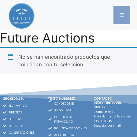
Future Auctions
No se han encontrado productos que
coincidan con tu selección.
SECCIONES
TEXTOS LEGALES
CONTACTO
PORTADA
TÉRMINOS Y
DERBY RIBERA DEL
CONDICIONES
NORMATIVA
ÓRBIGO
AVISO LEGAL
Benita Jañez,19
PREMIOS
Santa Marina del Rey – León
POLÍTICA DE
SUELTAS
645 93 03 45
PRIVACIDAD
Contactar por email
SUBASTAS
POLÍTICA DE COOKIES
CLASIFICACIONES
ACCESIBILIDAD