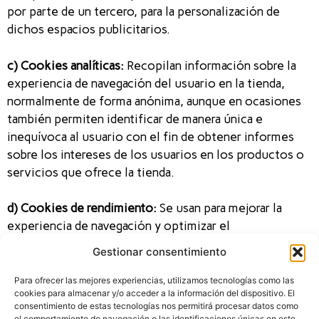
por parte de un tercero, para la personalización de
dichos espacios publicitarios.
c) Cookies analíticas:
Recopilan información sobre la
experiencia de navegación del usuario en la tienda,
normalmente de forma anónima, aunque en ocasiones
también permiten identificar de manera única e
inequívoca al usuario con el fin de obtener informes
sobre los intereses de los usuarios en los productos o
servicios que ofrece la tienda.
d) Cookies de rendimiento:
Se usan para mejorar la
experiencia de navegación y optimizar el
funcionamiento de la tienda.
Gestionar consentimiento
e) Otras cookies:
Son cookies sin un propósito claro o
Para ofrecer las mejores experiencias, utilizamos tecnologías como las
cookies para almacenar y/o acceder a la información del dispositivo. El
aquellas que todavía estamos en proceso de clasificar.
consentimiento de estas tecnologías nos permitirá procesar datos como
el comportamiento de navegación o las identificaciones únicas en este