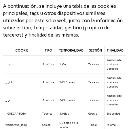
A continuación, se incluye una tabla de las cookies
principales, tags u otros dispositivos similares
utilizados por este sitio web, junto con la información
sobre el tipo, temporalidad, gestión (propia o de
terceros) y finalidad de las mismas.
COOKIE
TIPO
TEMPORALIDAD
GESTIÓN
FINALIDAD
Análisis de
_ga
Analítica
1 año
Terceros
visitas y
usuarios
Análisis de
_gid
Analítica
24/48 horas
Terceros
visitas y
usuarios
Análisis de
_gat
Analítica
24/48 horas
Terceros
visitas y
usuarios
_GRECAPTCHA
Técnica
30 días
Google
Seguridad
Duración de la
wordpress_lang
Sesión
Propia
Idioma
sesión