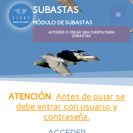
SUBASTAS
MÓDULO DE SUBASTAS
Activas
ACCEDER Ó CREAR UNA CUENTA PARA
SUBASTAS
ATENCIÓN
:
Antes de pujar se
debe entrar con usuario y
contraseña.
ACCEDER