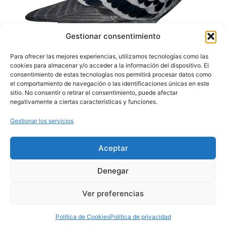
Gestionar consentimiento
Para ofrecer las mejores experiencias, utilizamos tecnologías como las
cookies para almacenar y/o acceder a la información del dispositivo. El
consentimiento de estas tecnologías nos permitirá procesar datos como
el comportamiento de navegación o las identificaciones únicas en este
sitio. No consentir o retirar el consentimiento, puede afectar
negativamente a ciertas características y funciones.
SECCIONES
TEXTOS LEGALES
CONTACTO
Gestionar los servicios
PORTADA
TÉRMINOS Y
DERBY RIBERA DEL
CONDICIONES
NORMATIVA
ÓRBIGO
AVISO LEGAL
Benita Jañez,19
PREMIOS
Aceptar
Santa Marina del Rey – León
POLÍTICA DE
SUELTAS
645 93 03 45
PRIVACIDAD
Contactar por email
SUBASTAS
POLÍTICA DE COOKIES
Denegar
CLASIFICACIONES
ACCESIBILIDAD
INSCRIPCIÓN
Ver preferencias
Política de Cookies
Política de privacidad