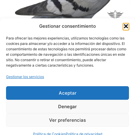
Gestionar consentimiento
Para ofrecer las mejores experiencias, utilizamos tecnologías como las
cookies para almacenar y/o acceder a la información del dispositivo. El
consentimiento de estas tecnologías nos permitirá procesar datos como
el comportamiento de navegación o las identificaciones únicas en este
sitio. No consentir o retirar el consentimiento, puede afectar
negativamente a ciertas características y funciones.
SECCIONES
TEXTOS LEGALES
CONTACTO
PORTADA
TÉRMINOS Y
Gestionar los servicios
DERBY RIBERA DEL
CONDICIONES
NORMATIVA
ÓRBIGO
AVISO LEGAL
Benita Jañez,19
PREMIOS
Santa Marina del Rey – León
Aceptar
POLÍTICA DE
SUELTAS
645 93 03 45
PRIVACIDAD
Contactar por email
SUBASTAS
POLÍTICA DE COOKIES
Denegar
CLASIFICACIONES
ACCESIBILIDAD
INSCRIPCIÓN
Ver preferencias
Política de Cookies
Política de privacidad