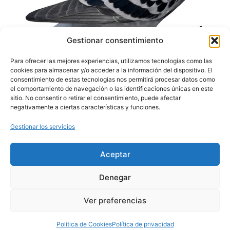
Gestionar consentimiento
Para ofrecer las mejores experiencias, utilizamos tecnologías como las
cookies para almacenar y/o acceder a la información del dispositivo. El
consentimiento de estas tecnologías nos permitirá procesar datos como
el comportamiento de navegación o las identificaciones únicas en este
sitio. No consentir o retirar el consentimiento, puede afectar
negativamente a ciertas características y funciones.
SECCIONES
TEXTOS LEGALES
CONTACTO
PORTADA
TÉRMINOS Y
Gestionar los servicios
DERBY RIBERA DEL
CONDICIONES
NORMATIVA
ÓRBIGO
AVISO LEGAL
Benita Jañez,19
PREMIOS
Santa Marina del Rey – León
Aceptar
POLÍTICA DE
SUELTAS
645 93 03 45
PRIVACIDAD
Contactar por email
SUBASTAS
POLÍTICA DE COOKIES
Denegar
CLASIFICACIONES
ACCESIBILIDAD
INSCRIPCIÓN
Ver preferencias
Política de Cookies
Política de privacidad