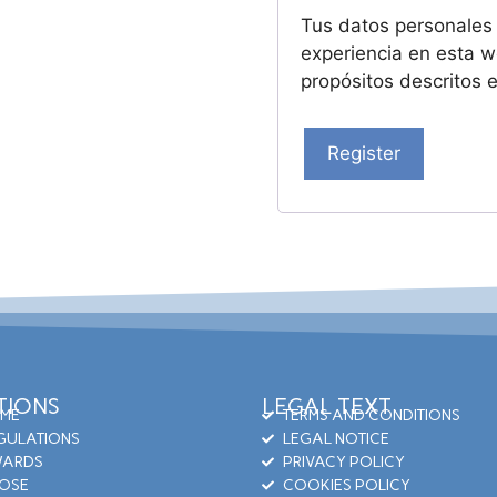
Tus datos personales 
experiencia en esta w
propósitos descritos 
Register
TIONS
LEGAL TEXT
ME
TERMS AND CONDITIONS
GULATIONS
LEGAL NOTICE
ARDS
PRIVACY POLICY
OSE
COOKIES POLICY