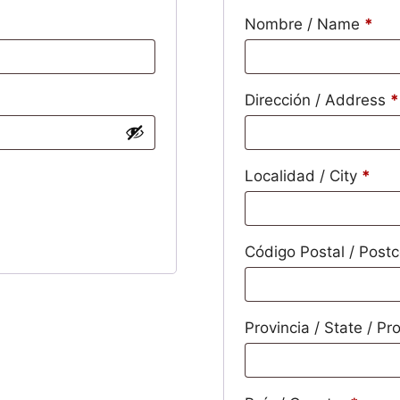
Nombre / Name
*
Dirección / Address
*
Localidad / City
*
Código Postal / Post
Provincia / State / P