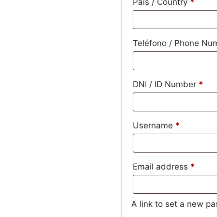
País / Country
*
Teléfono / Phone N
DNI / ID Number
*
Username
*
Email address
*
A link to set a new p