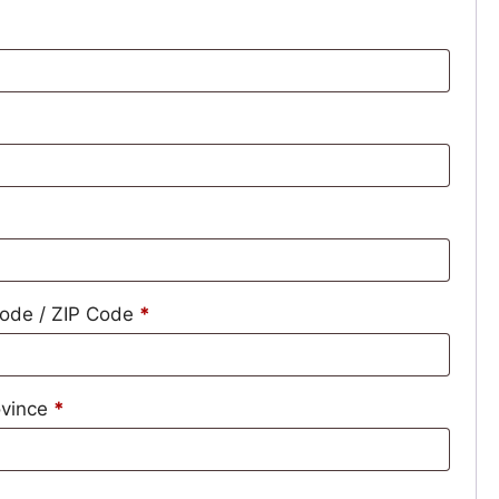
code / ZIP Code
*
rovince
*